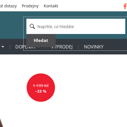
té dotazy
Prodejny
Kontakt
Hledat
Y
DOPLŇKY
VÝPRODEJ
NOVINKY
1 199 Kč
–33 %