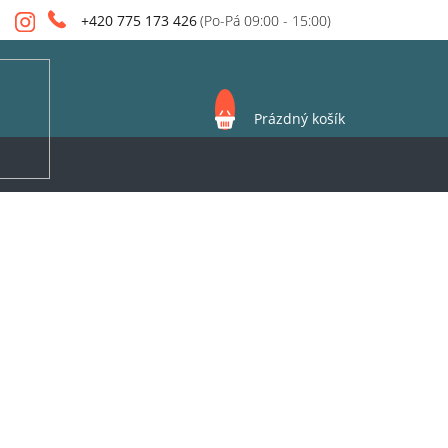
+420 775 173 426
NÁKUPNÍ
Prázdný košík
KOŠÍK