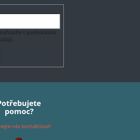
ouhlasíte s
podmínkami
údajů
Potřebujete
pomoc?
ejte nás kontaktovat!