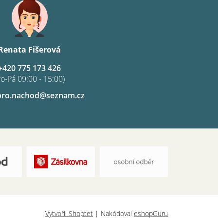
Renata Fišerová
+420 775 173 426
Po-Pá 09:00 - 15:00)
pro.nachod@seznam.cz
Vytvořil Shoptet
| Nakódoval
eshopGuru