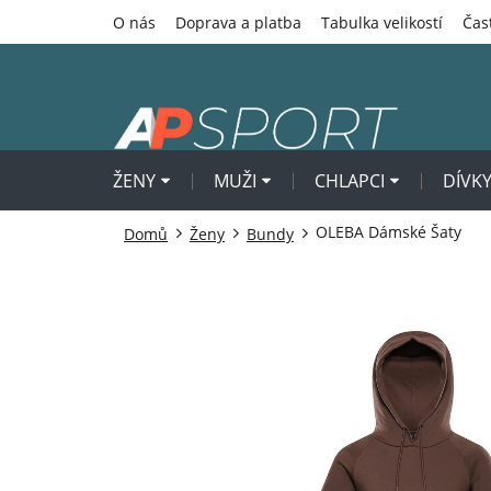
Přejít
O nás
Doprava a platba
Tabulka velikostí
Čas
na
obsah
ŽENY
MUŽI
CHLAPCI
DÍVK
OLEBA Dámské Šaty
Domů
Ženy
Bundy