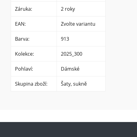
Záruka
:
2 roky
EAN
:
Zvolte variantu
Barva
:
913
Kolekce
:
2025_300
Pohlaví
:
Dámské
Skupina zboží
:
Šaty, sukně