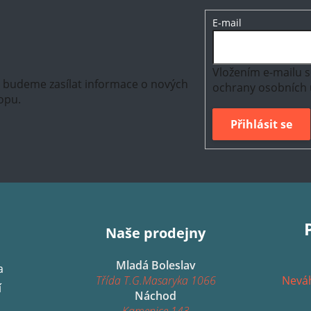
E-mail
Vložením e-mailu s
m budeme zasílat informace o nových
ochrany osobních 
opu.
Přihlásit se
Naše prodejny
Mladá Boleslav
a
Třída T.G.Masaryka 1066
Neváh
í
Náchod
Kamenice 143