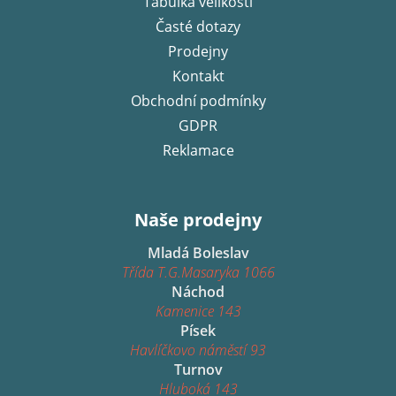
í
Tabulka velikostí
Časté dotazy
Prodejny
Kontakt
Obchodní podmínky
GDPR
Reklamace
Naše prodejny
Mladá Boleslav
Třída T.G.Masaryka 1066
Náchod
Kamenice 143
Písek
Havlíčkovo náměstí 93
Turnov
Hluboká 143