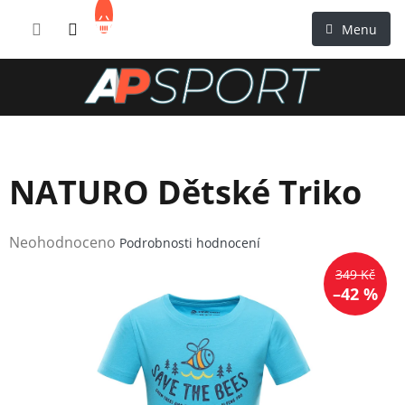
Přejít
NÁKUPNÍ
na
KOŠÍK
obsah
NATURO Dětské Triko
Průměrné
Neohodnoceno
Podrobnosti hodnocení
hodnocení
349 Kč
produktu
–42 %
je
0,0
z
5
hvězdiček.