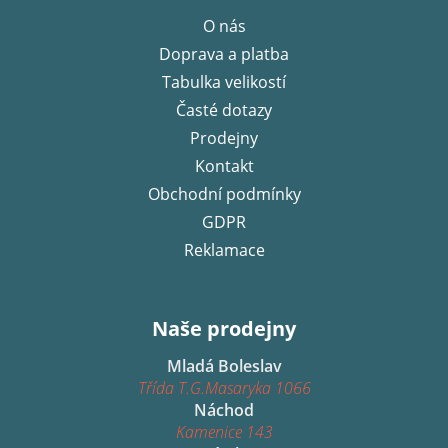
p
O nás
a
Doprava a platba
t
í
Tabulka velikostí
Časté dotazy
Prodejny
Kontakt
Obchodní podmínky
GDPR
Reklamace
Naše prodejny
Mladá Boleslav
Třída T.G.Masaryka 1066
Náchod
Kamenice 143