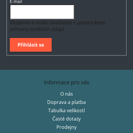
E-mail
Vložením e-mailu souhlasíte s
podmínkami
ochrany osobních údajů
Přihlásit se
Z
á
Informace pro vás
p
O nás
a
Doprava a platba
t
í
Tabulka velikostí
Časté dotazy
Prodejny