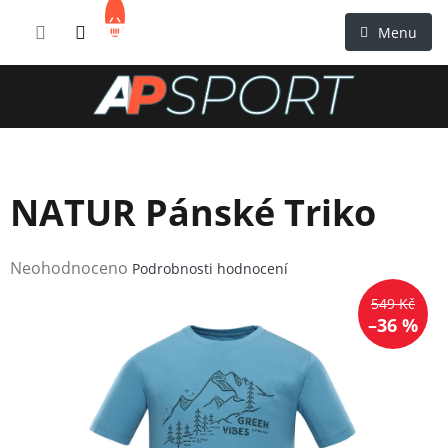
Přejít
NÁKUPNÍ
na
KOŠÍK
obsah
NATUR Pánské Triko
Průměrné
Neohodnoceno
Podrobnosti hodnocení
hodnocení
549 Kč
produktu
–36 %
je
0,0
z
5
hvězdiček.