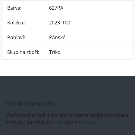
Barva
:
627PA
Kolekce
:
2023_100
Pohlaví
:
Pánské
Skupina zboží
:
Triko
Odebírat newsletter
Vložte svůj e-mail a my vám budeme zasílat informace
o nových produktech na našem e-shopu.