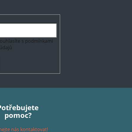
ouhlasíte s
podmínkami
údajů
Potřebujete
pomoc?
ejte nás kontaktovat!