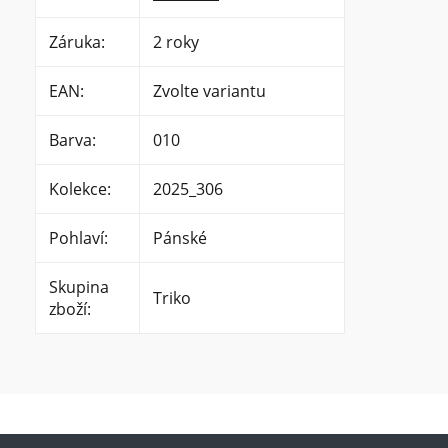
Záruka
:
2 roky
EAN
:
Zvolte variantu
Barva
:
010
Kolekce
:
2025_306
Pohlaví
:
Pánské
Skupina
Triko
zboží
: