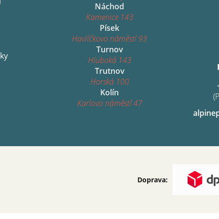
í
Náchod
Kamenice 143
Písek
Havlíčkovo náměstí 93
Turnov
ky
Hluboká 143
Trutnov
Horská 100
Kolín
(
Karlovo náměstí 47
alpine
Doprava: