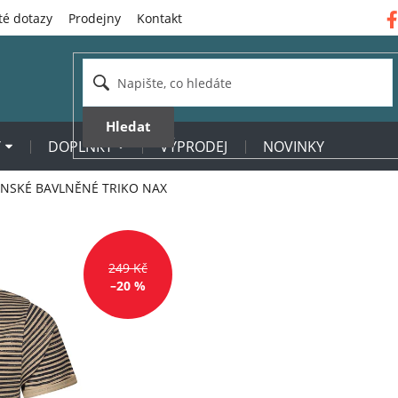
té dotazy
Prodejny
Kontakt
Hledat
Y
DOPLŇKY
VÝPRODEJ
NOVINKY
NSKÉ BAVLNĚNÉ TRIKO NAX
249 Kč
–20 %