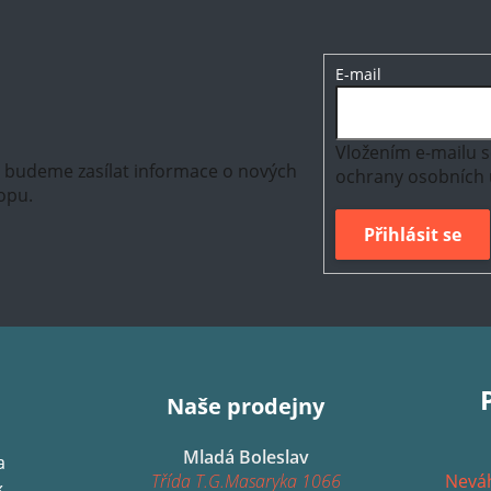
E-mail
Vložením e-mailu s
m budeme zasílat informace o nových
ochrany osobních 
opu.
Přihlásit se
Naše prodejny
Mladá Boleslav
a
Třída T.G.Masaryka 1066
Neváh