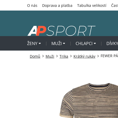
Přejít
O nás
Doprava a platba
Tabulka velikostí
Čas
na
obsah
ŽENY
MUŽI
CHLAPCI
DÍVK
FEWER PÁ
Domů
Muži
Trika
Krátký rukáv