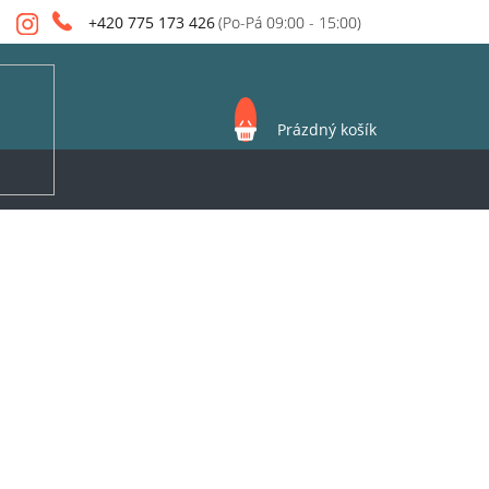
+420 775 173 426
NÁKUPNÍ
Prázdný košík
KOŠÍK