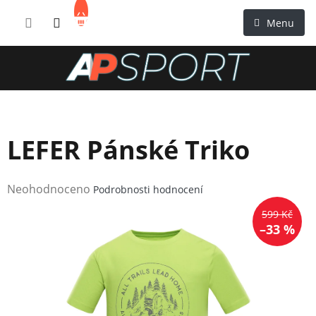
Přejít
NÁKUPNÍ
na
KOŠÍK
obsah
LEFER Pánské Triko
Průměrné
Neohodnoceno
Podrobnosti hodnocení
hodnocení
599 Kč
produktu
–33 %
je
0,0
z
5
hvězdiček.