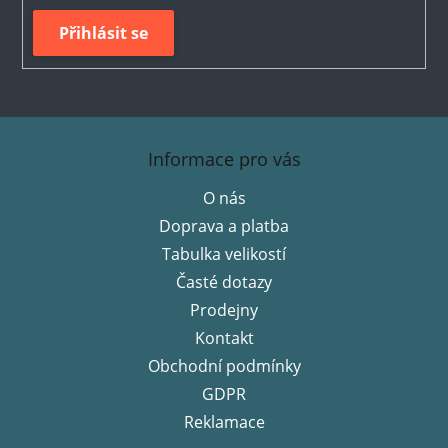
Přihlásit se
Z
á
Informace pro vás
p
O nás
a
Doprava a platba
t
í
Tabulka velikostí
Časté dotazy
Prodejny
Kontakt
Obchodní podmínky
GDPR
Reklamace