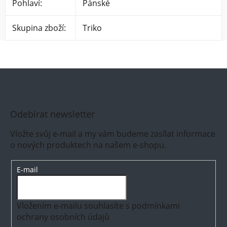
Pohlaví
:
Pánské
Skupina zboží
:
Triko
Odebírat newsletter
Vložte svůj e-mail a my vám budeme zasílat informace
o nových produktech na našem e-shopu.
E-mail
Vložením e-mailu souhlasíte s
podmínkami
ochrany osobních údajů