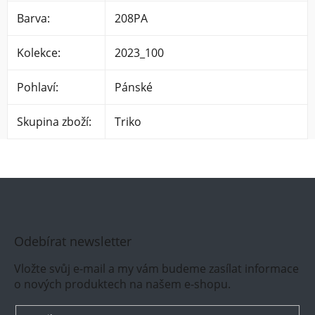
Barva
:
208PA
Kolekce
:
2023_100
Pohlaví
:
Pánské
Skupina zboží
:
Triko
Odebírat newsletter
Vložte svůj e-mail a my vám budeme zasílat informace
o nových produktech na našem e-shopu.