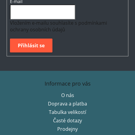
E-mail
Vložením e-mailu souhlasíte s
podmínkami
ochrany osobních údajů
Přihlásit se
Z
á
Informace pro vás
p
O nás
a
Doprava a platba
t
í
Tabulka velikostí
Časté dotazy
Prodejny