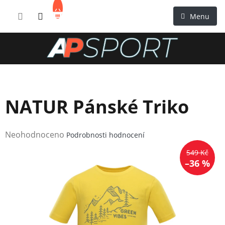
Přejít
NÁKUPNÍ
na
KOŠÍK
obsah
NATUR Pánské Triko
Průměrné
Neohodnoceno
Podrobnosti hodnocení
hodnocení
549 Kč
produktu
–36 %
je
0,0
z
5
hvězdiček.