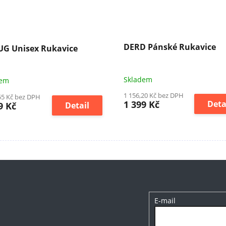
DERD Pánské Rukavice
G Unisex Rukavice
Skladem
dem
1 156,20 Kč bez DPH
55 Kč bez DPH
1 399 Kč
Deta
9 Kč
Detail
E-mail