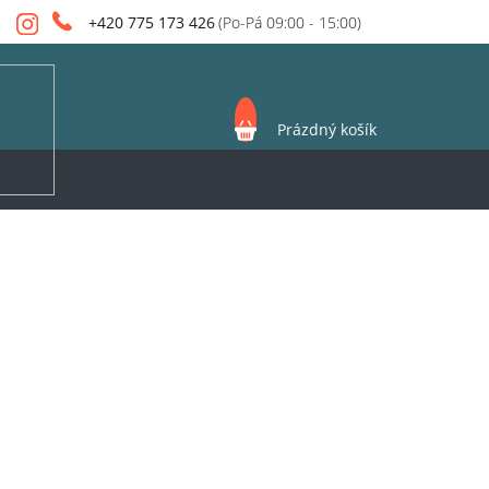
+420 775 173 426
NÁKUPNÍ
Prázdný košík
KOŠÍK