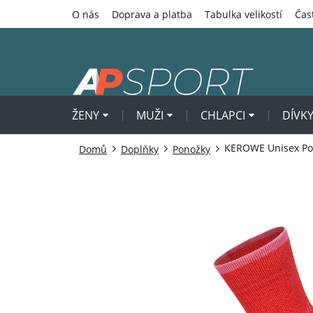
Přejít
O nás
Doprava a platba
Tabulka velikostí
Čas
na
obsah
ŽENY
MUŽI
CHLAPCI
DÍVK
KEROWE Unisex Po
Domů
Doplňky
Ponožky