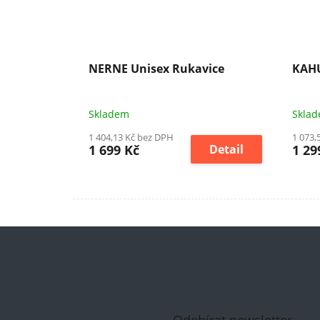
NERNE Unisex Rukavice
KAHU
Skladem
Skla
1 404,13 Kč bez DPH
1 073,
1 699 Kč
Detail
1 29
Odebírat newsletter