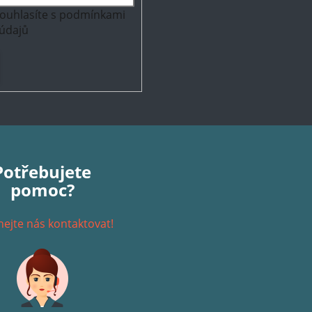
ouhlasíte s
podmínkami
údajů
Potřebujete
pomoc?
ejte nás kontaktovat!