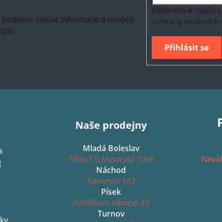
Vložením e-mailu s
m budeme zasílat informace o nových
ochrany osobních 
opu.
Přihlásit se
Naše prodejny
Mladá Boleslav
a
Třída T.G.Masaryka 1066
Neváh
í
Náchod
Kamenice 143
Písek
Havlíčkovo náměstí 93
Turnov
ky