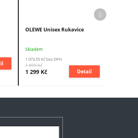
Další
produkt
OLEWE Unisex Rukavice
Skladem
1 073,55 Kč bez DPH
il
1 899 Kč
1 299 Kč
Detail