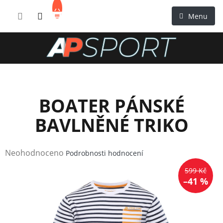
Přejít
NÁKUPNÍ
na
KOŠÍK
obsah
BOATER PÁNSKÉ
BAVLNĚNÉ TRIKO
Průměrné
Neohodnoceno
Podrobnosti hodnocení
hodnocení
599 Kč
produktu
–41 %
je
0,0
z
5