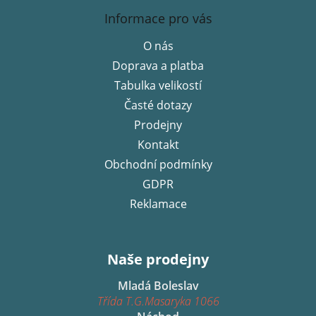
á
Informace pro vás
p
O nás
a
Doprava a platba
t
í
Tabulka velikostí
Časté dotazy
Prodejny
Kontakt
Obchodní podmínky
GDPR
Reklamace
Naše prodejny
Mladá Boleslav
Třída T.G.Masaryka 1066