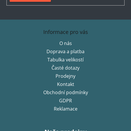
Z
á
Informace pro vás
p
O nás
a
Doprava a platba
t
í
Tabulka velikostí
Časté dotazy
Prodejny
Kontakt
Obchodní podmínky
GDPR
Reklamace