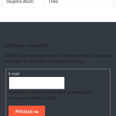
Skupina zboží
:
Triko
Odebírat newsletter
Vložte svůj e-mail a my vám budeme zasílat informace
o nových produktech na našem e-shopu.
E-mail
Vložením e-mailu souhlasíte s
podmínkami
ochrany osobních údajů
Přihlásit se