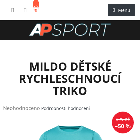
Přejít
NÁKUPNÍ
na
KOŠÍK
obsah
MILDO DĚTSKÉ
RYCHLESCHNOUCÍ
TRIKO
Průměrné
Neohodnoceno
Podrobnosti hodnocení
hodnocení
399 Kč
produktu
–50 %
je
0,0