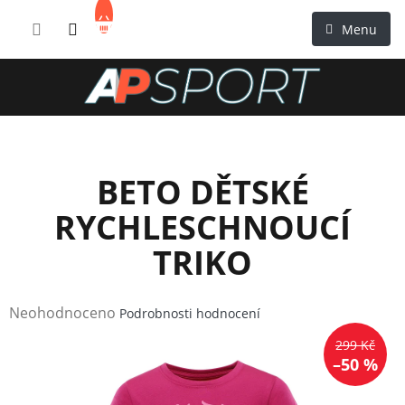
Přejít
NÁKUPNÍ
na
KOŠÍK
obsah
BETO DĚTSKÉ
RYCHLESCHNOUCÍ
TRIKO
Průměrné
Neohodnoceno
Podrobnosti hodnocení
hodnocení
299 Kč
produktu
–50 %
je
0,0