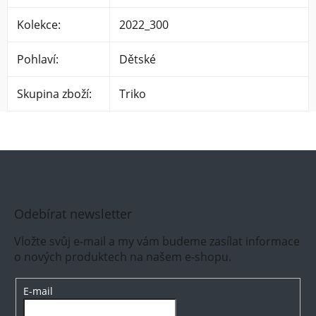
Kolekce
:
2022_300
Pohlaví
:
Dětské
Skupina zboží
:
Triko
Odebírat newsletter
Vložte svůj e-mail a my vám budeme zasílat informace
o nových produktech na našem e-shopu.
E-mail