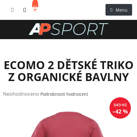
Přejít
NÁKUPNÍ
na
KOŠÍK
obsah
ECOMO 2 DĚTSKÉ TRIKO
Z ORGANICKÉ BAVLNY
Průměrné
Neohodnoceno
Podrobnosti hodnocení
hodnocení
349 Kč
produktu
–42 %
je
0,0
z
5