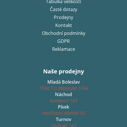
í
Tabulka velikostí
Časté dotazy
Prodejny
Kontakt
Obchodní podmínky
GDPR
Reklamace
Naše prodejny
Mladá Boleslav
Třída T.G.Masaryka 1066
Náchod
Kamenice 143
Písek
Havlíčkovo náměstí 93
Turnov
Hluboká 143