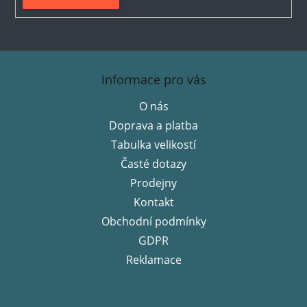
Z
á
Informace pro vás
p
O nás
a
Doprava a platba
t
í
Tabulka velikostí
Časté dotazy
Prodejny
Kontakt
Obchodní podmínky
GDPR
Reklamace