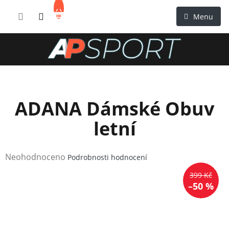
Přejít
NÁKUPNÍ
na
KOŠÍK
obsah
ADANA Dámské Obuv
letní
Průměrné
Neohodnoceno
Podrobnosti hodnocení
hodnocení
399 Kč
produktu
–50 %
je
0,0
z
5