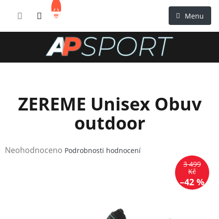
Přejít
NÁKUPNÍ
na
KOŠÍK
obsah
ZEREME Unisex Obuv
outdoor
Průměrné
Neohodnoceno
Podrobnosti hodnocení
hodnocení
3 499
produktu
Kč
–42 %
je
0,0
z
5