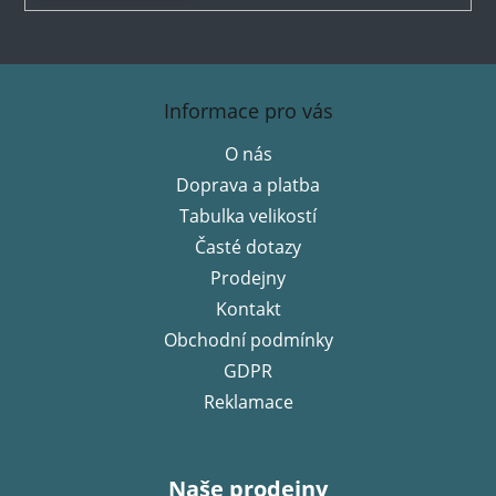
Z
á
Informace pro vás
p
O nás
a
Doprava a platba
t
í
Tabulka velikostí
Časté dotazy
Prodejny
Kontakt
Obchodní podmínky
GDPR
Reklamace
Naše prodejny