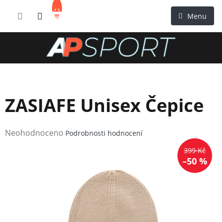
Přejít
NÁKUPNÍ
na
KOŠÍK
obsah
ZASIAFE Unisex Čepice
Průměrné
Neohodnoceno
Podrobnosti hodnocení
hodnocení
399 Kč
produktu
–50 %
je
0,0
z
5
hvězdiček.