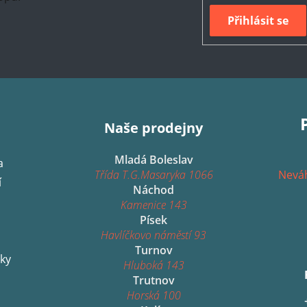
Přihlásit se
Naše prodejny
Mladá Boleslav
a
Třída T.G.Masaryka 1066
Neváh
í
Náchod
Kamenice 143
Písek
Havlíčkovo náměstí 93
Turnov
ky
Hluboká 143
Trutnov
Horská 100