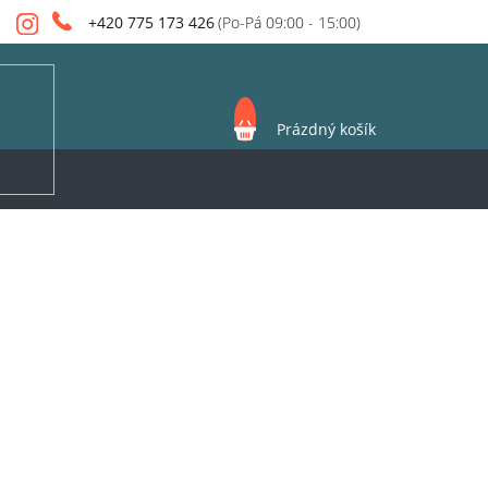
+420 775 173 426
NÁKUPNÍ
Prázdný košík
KOŠÍK