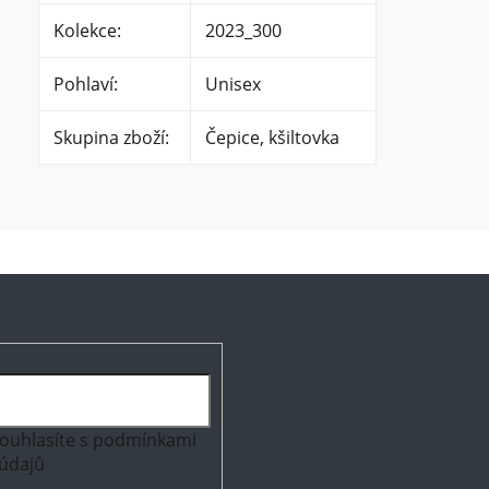
Kolekce
:
2023_300
Pohlaví
:
Unisex
Skupina zboží
:
Čepice, kšiltovka
ouhlasíte s
podmínkami
údajů