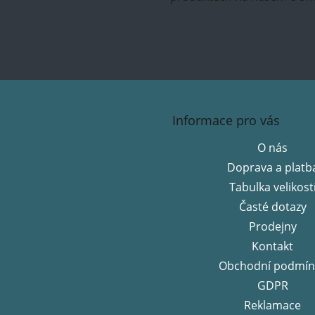
Z
á
Informace pro vás
p
a
O nás
t
Doprava a platb
í
Tabulka velikost
Časté dotazy
Prodejny
Kontakt
Obchodní podmín
GDPR
Reklamace