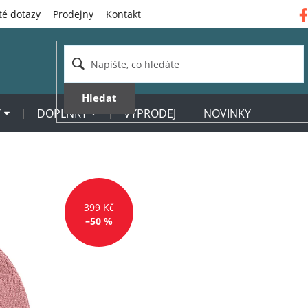
té dotazy
Prodejny
Kontakt
Hledat
Y
DOPLŇKY
VÝPRODEJ
NOVINKY
399 Kč
–50 %