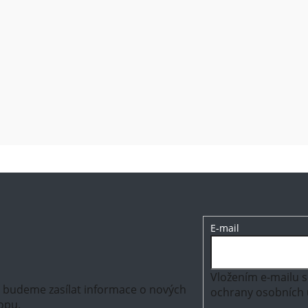
E-mail
Vložením e-mailu s
m budeme zasílat informace o nových
ochrany osobních 
opu.