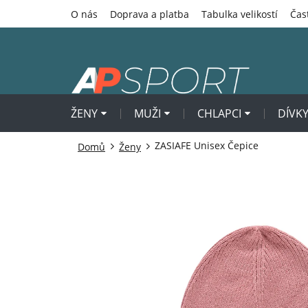
Přejít
O nás
Doprava a platba
Tabulka velikostí
Čas
na
obsah
ŽENY
MUŽI
CHLAPCI
DÍVK
ZASIAFE Unisex Čepice
Domů
Ženy