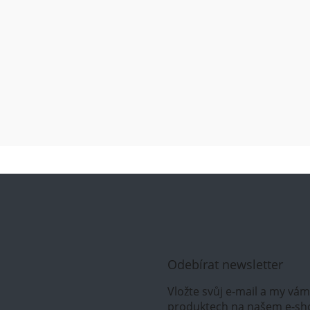
Odebírat newsletter
Vložte svůj e-mail a my vá
produktech na našem e-sh