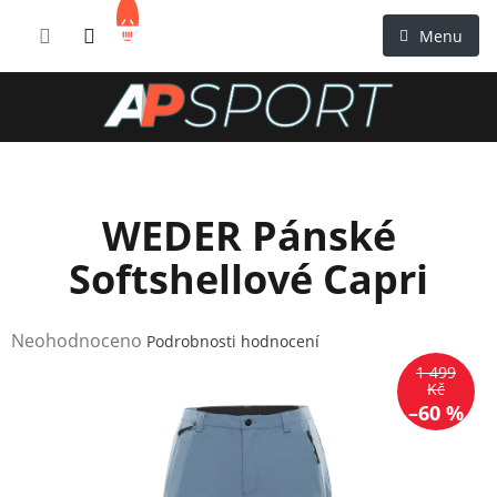
Přejít
NÁKUPNÍ
na
KOŠÍK
obsah
WEDER Pánské
Softshellové Capri
Průměrné
Neohodnoceno
Podrobnosti hodnocení
hodnocení
1 499
produktu
Kč
–60 %
je
0,0
z
5