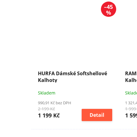
–45
%
HURFA Dámské Softshellové
RAME
Kalhoty
Kalh
Skladem
Skla
990,91 Kč bez DPH
1 321,
2 199 Kč
1 999
1 199 Kč
Detail
1 59