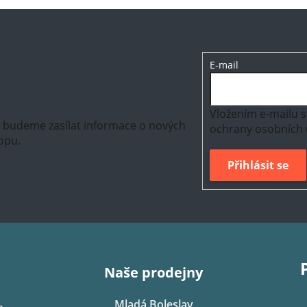
E-mail
Vložením e-mailu s
m budeme zasílat informace o nových
ochrany osobních 
opu.
Přihlásit se
Naše prodejny
Mladá Boleslav