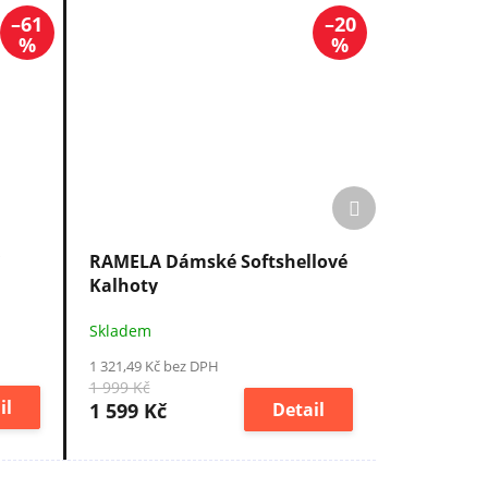
–61
–20
%
%
Další
produkt
RAMELA Dámské Softshellové
Kalhoty
Skladem
1 321,49 Kč bez DPH
1 999 Kč
il
1 599 Kč
Detail