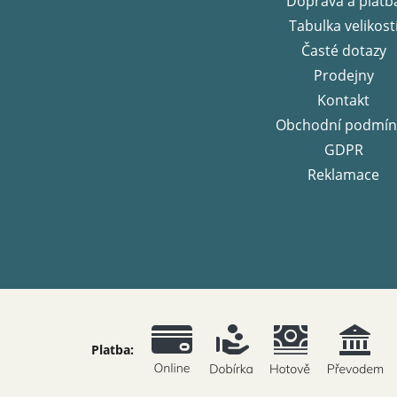
Doprava a platb
í
Tabulka velikost
Časté dotazy
Prodejny
Kontakt
Obchodní podmín
GDPR
Reklamace
Platba: