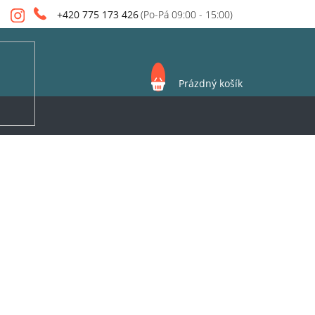
+420 775 173 426
NÁKUPNÍ
Prázdný košík
KOŠÍK