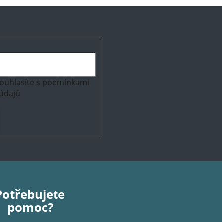
ouhlasíte s
podmínkami
údajů
Potřebujete
pomoc?