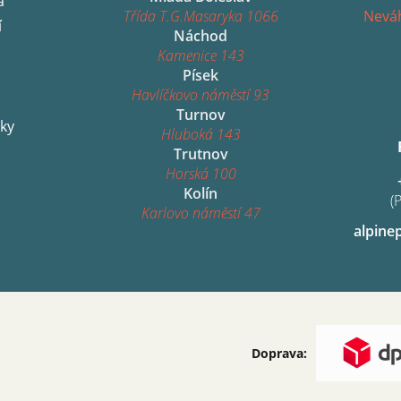
a
Třída T.G.Masaryka 1066
Neváh
í
Náchod
Kamenice 143
Písek
Havlíčkovo náměstí 93
Turnov
ky
Hluboká 143
Trutnov
Horská 100
Kolín
(
Karlovo náměstí 47
alpine
Doprava: