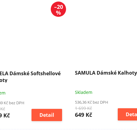
–20
%
SAMULA Dámské Kalhoty
LA Dámské Softshellové
oty
Skladem
dem
536,36 Kč bez DPH
49 Kč bez DPH
1 699 Kč
 Kč
649 Kč
Deta
9 Kč
Detail