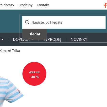
té dotazy
Prodejny
Kontakt
Hledat
Y
DOPLŇKY
VÝPRODEJ
NOVINKY
ámské Triko
499 Kč
–40 %