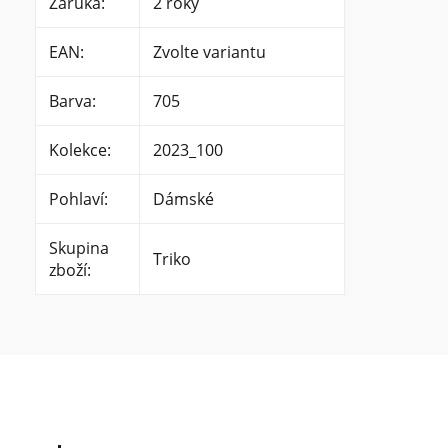
Záruka
:
2 roky
EAN
:
Zvolte variantu
Barva
:
705
Kolekce
:
2023_100
Pohlaví
:
Dámské
Skupina
Triko
zboží
: