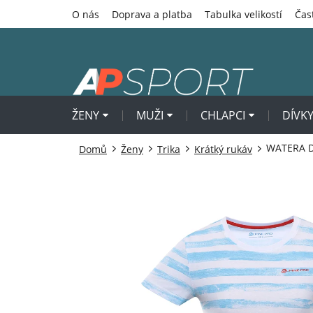
Přejít
O nás
Doprava a platba
Tabulka velikostí
Čas
na
obsah
ŽENY
MUŽI
CHLAPCI
DÍVK
WATERA D
Domů
Ženy
Trika
Krátký rukáv