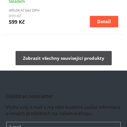
Skladem
495,04 Kč bez DPH
899 Kč
599 Kč
Detail
Zobrazit všechny související produkty
Odebírat newsletter
Vložte svůj e-mail a my vám budeme zasílat informace
o nových produktech na našem e-shopu.