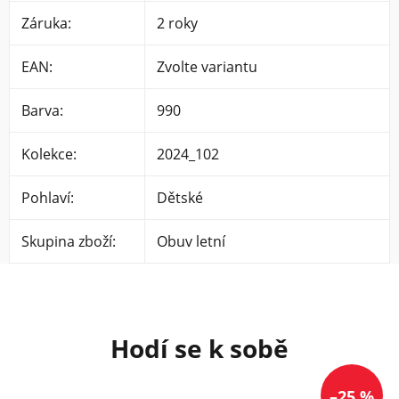
Záruka
:
2 roky
EAN
:
Zvolte variantu
Barva
:
990
Kolekce
:
2024_102
Pohlaví
:
Dětské
Skupina zboží
:
Obuv letní
–25 %