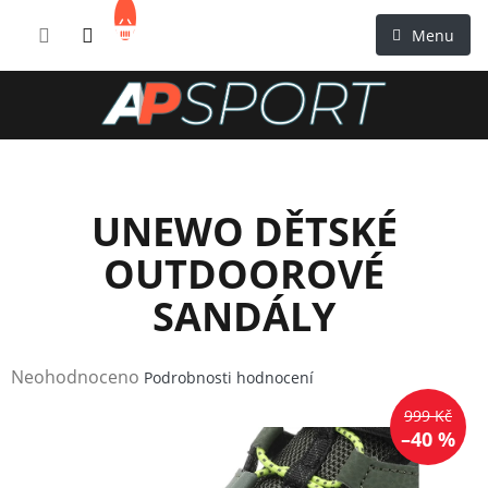
Přejít
NÁKUPNÍ
na
KOŠÍK
obsah
UNEWO DĚTSKÉ
OUTDOOROVÉ
SANDÁLY
Průměrné
Neohodnoceno
Podrobnosti hodnocení
hodnocení
999 Kč
produktu
–40 %
je
0,0