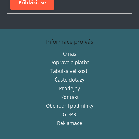
Přihlásit se
Z
á
Informace pro vás
p
O nás
a
Doprava a platba
t
í
Tabulka velikostí
Časté dotazy
Prodejny
Kontakt
Obchodní podmínky
GDPR
Reklamace