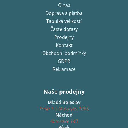
p
O nás
a
Doprava a platba
t
í
Tabulka velikostí
Časté dotazy
Prodejny
Kontakt
Obchodní podmínky
GDPR
Reklamace
Naše prodejny
Mladá Boleslav
Třída T.G.Masaryka 1066
Náchod
Kamenice 143
Písek