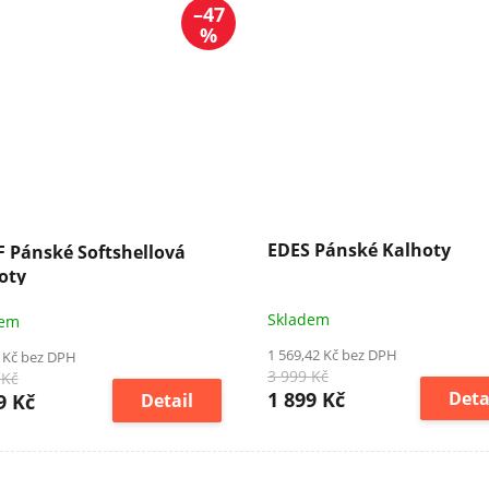
–47
%
EDES Pánské Kalhoty
 Pánské Softshellová
oty
Skladem
dem
1 569,42 Kč bez DPH
 Kč bez DPH
3 999 Kč
 Kč
1 899 Kč
Deta
9 Kč
Detail