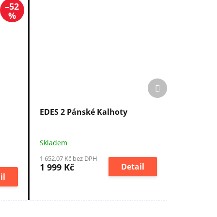
–52
%
Další
produkt
EDES 2 Pánské Kalhoty
Skladem
1 652,07 Kč bez DPH
1 999 Kč
Detail
il