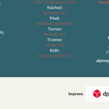
Třída T.G.Masaryka 1066
Neváh
í
Náchod
Kamenice 143
Písek
Havlíčkovo náměstí 93
Turnov
ky
Hluboká 143
Trutnov
Horská 100
Kolín
(
Karlovo náměstí 47
alpine
Doprava: