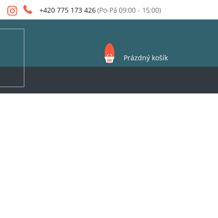
+420 775 173 426
NÁKUPNÍ
Prázdný košík
KOŠÍK