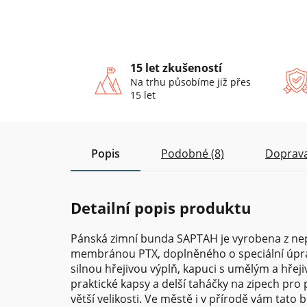
15 let zkušeností
Na trhu působíme již přes
15 let
Popis
Podobné (8)
Doprava
Detailní popis produktu
Pánská zimní bunda SAPTAH je vyrobena z n
membránou PTX, doplněného o speciální úprav
silnou hřejivou výplň, kapuci s umělým a hřeji
praktické kapsy a delší taháčky na zipech pro
větší velikosti. Ve městě i v přírodě vám tat