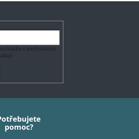
ouhlasíte s
podmínkami
údajů
Potřebujete
pomoc?