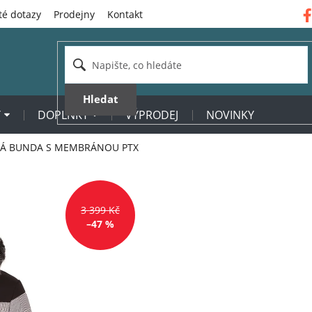
té dotazy
Prodejny
Kontakt
Hledat
Y
DOPLŇKY
VÝPRODEJ
NOVINKY
KÁ BUNDA S MEMBRÁNOU PTX
3 399 Kč
–47 %