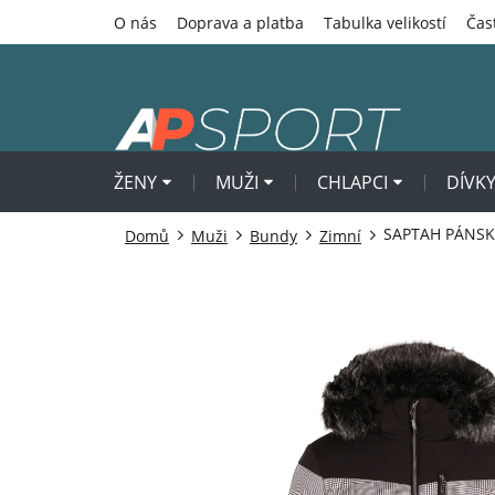
Přejít
O nás
Doprava a platba
Tabulka velikostí
Čas
na
obsah
ŽENY
MUŽI
CHLAPCI
DÍVK
SAPTAH PÁNS
Domů
Muži
Bundy
Zimní