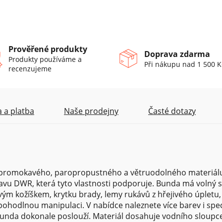
Prověřené produkty
Doprava zdarma
Produkty používáme a
Při nákupu nad 1 500 K
recenzujeme
 a platba
Naše prodejny
Časté dotazy
epromokavého, paropropustného a větruodolného materiál
u DWR, která tyto vlastnosti podporuje. Bunda má volný st
vým kožíškem, krytku brady, lemy rukávů z hřejivého úpletu, 
 pohodlnou manipulaci. V nabídce naleznete více barev i spec
o bunda dokonale poslouží. Materiál dosahuje vodního sloupc