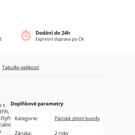
Dodání do 24h
č
Expresní doprava po ČR
Tabulky velikostí
Doplňkové parametry
u s
řih,
čtyři
Kategorie
:
Pánské zimní bundy
iální
e
Záruka
:
2 roky