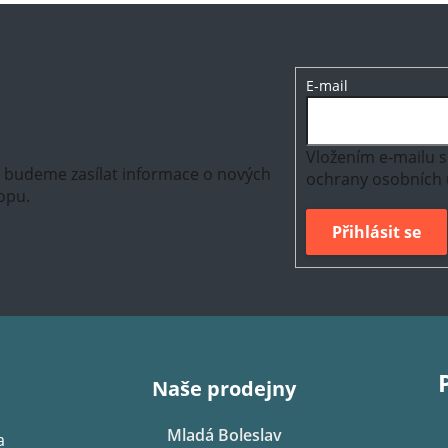
E-mail
Vložením e-mailu s
m budeme zasílat informace o nových
ochrany osobních 
opu.
Přihlásit se
Naše prodejny
Mladá Boleslav
a