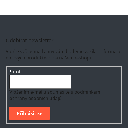
Odebírat newsletter
Vložte svůj e-mail a my vám budeme zasílat informace
o nových produktech na našem e-shopu.
E-mail
Vložením e-mailu souhlasíte s
podmínkami
ochrany osobních údajů
Přihlásit se