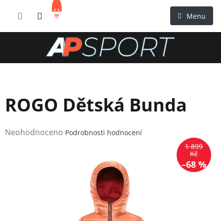
Přejít
NÁKUPNÍ
na
KOŠÍK
obsah
ROGO Dětská Bunda
Průměrné
Neohodnoceno
Podrobnosti hodnocení
hodnocení
1 899
produktu
Kč
–68 %
je
0,0
z
5
hvězdiček.