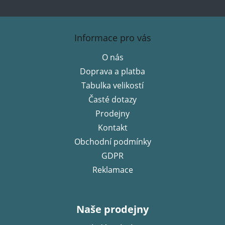
Z
á
Informace pro vás
p
O nás
a
Doprava a platba
t
í
Tabulka velikostí
Časté dotazy
Prodejny
Kontakt
Obchodní podmínky
GDPR
Reklamace
Naše prodejny