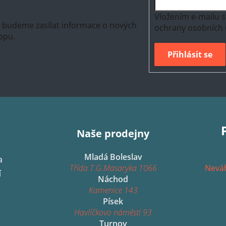
Vložením e-mailu s
m budeme zasílat informace o nových
ochrany osobních 
opu.
Přihlásit se
Naše prodejny
Mladá Boleslav
a
Třída T.G.Masaryka 1066
Neváh
í
Náchod
Kamenice 143
Písek
Havlíčkovo náměstí 93
Turnov