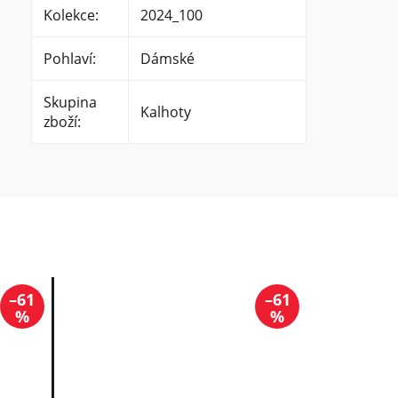
Kolekce
:
2024_100
Pohlaví
:
Dámské
Skupina
Kalhoty
zboží
:
–61
–61
%
%