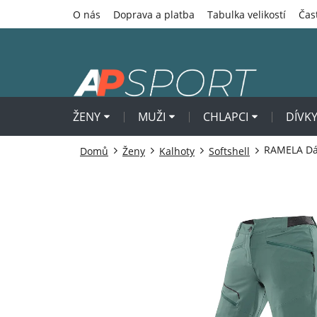
Přejít
O nás
Doprava a platba
Tabulka velikostí
Čas
na
obsah
ŽENY
MUŽI
CHLAPCI
DÍVK
RAMELA Dám
Domů
Ženy
Kalhoty
Softshell