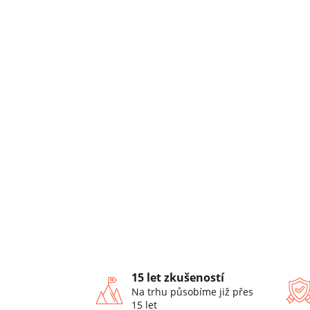
15 let zkušeností
Na trhu působíme již přes
15 let