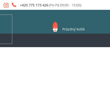
+420 775 173 426
NÁKUPNÍ
Prázdný košík
KOŠÍK