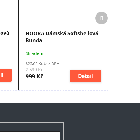
Další
produkt
lová
HOORA Dámská Softshellová
Bunda
Skladem
825,62 Kč bez DPH
2 599 Kč
il
999 Kč
Detail