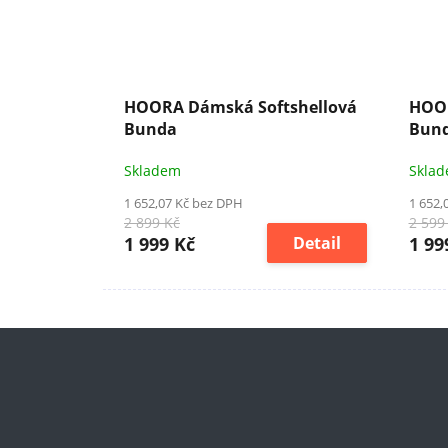
HOORA Dámská Softshellová
HOOR
Bunda
Bun
Skladem
Skla
1 652,07 Kč bez DPH
1 652,
2 899 Kč
2 599
1 999 Kč
Detail
1 99