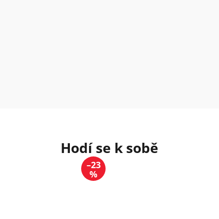
–23
%