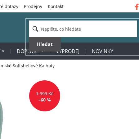
té dotazy
Prodejny
Kontakt
Hledat
Y
DOPLŇKY
VÝPRODEJ
NOVINKY
ské Softshellové Kalhoty
1 999 Kč
–60 %