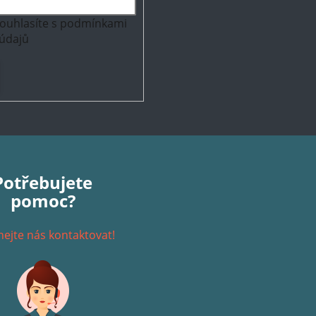
ouhlasíte s
podmínkami
údajů
Potřebujete
pomoc?
ejte nás kontaktovat!