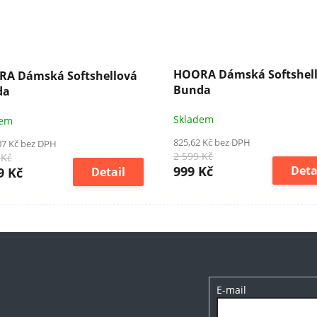
HOORA Dámská Softshel
A Dámská Softshellová
Bunda
da
Skladem
dem
825,62 Kč bez DPH
07 Kč bez DPH
2 599 Kč
 Kč
999 Kč
Deta
9 Kč
Detail
E-mail