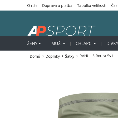
Přejít
O nás
Doprava a platba
Tabulka velikostí
Čas
na
obsah
ŽENY
MUŽI
CHLAPCI
DÍVK
RAHUL 3 Roura 5v1
Domů
Doplňky
Šátky