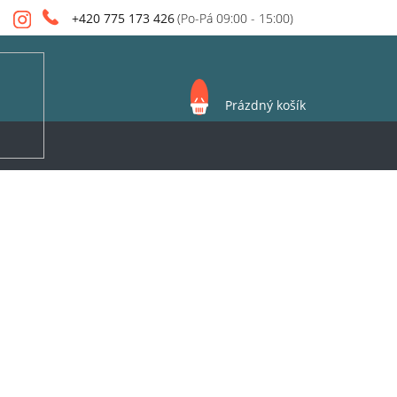
+420 775 173 426
NÁKUPNÍ
Prázdný košík
KOŠÍK