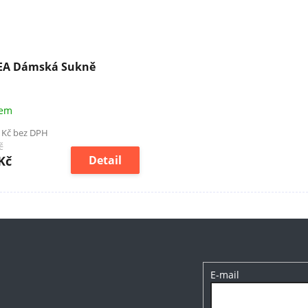
EA Dámská Sukně
dem
 Kč bez DPH
č
Kč
Detail
E-mail