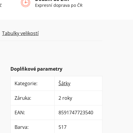
č
Expresní doprava po ČR
Tabulky velikostí
Doplňkové parametry
Kategorie
:
Šátky
Záruka
:
2 roky
EAN
:
8591747723540
Barva
:
517