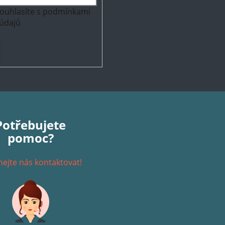
ouhlasíte s
podmínkami
údajů
Potřebujete
pomoc?
ejte nás kontaktovat!