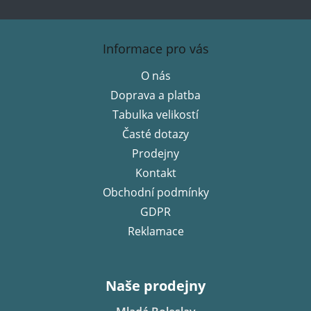
Z
á
Informace pro vás
p
O nás
a
Doprava a platba
t
í
Tabulka velikostí
Časté dotazy
Prodejny
Kontakt
Obchodní podmínky
GDPR
Reklamace
Naše prodejny