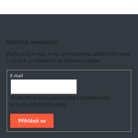
Odebírat newsletter
Vložte svůj e-mail a my vám budeme zasílat informace
o nových produktech na našem e-shopu.
E-mail
Vložením e-mailu souhlasíte s
podmínkami
ochrany osobních údajů
Přihlásit se