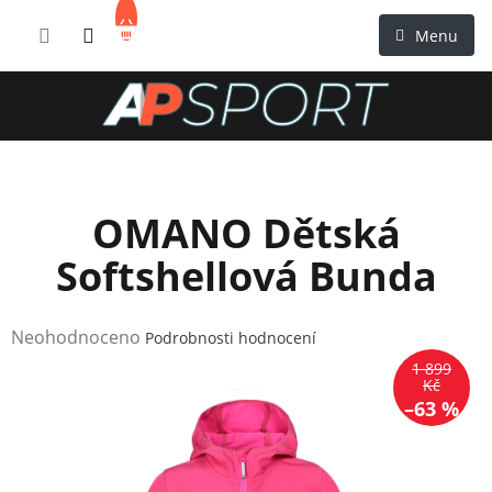
Přejít
NÁKUPNÍ
na
KOŠÍK
obsah
OMANO Dětská
Softshellová Bunda
Průměrné
Neohodnoceno
Podrobnosti hodnocení
hodnocení
1 899
produktu
Kč
–63 %
je
0,0
z
5