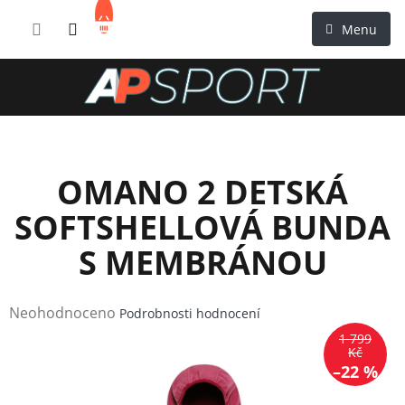
Přejít
NÁKUPNÍ
na
KOŠÍK
obsah
OMANO 2 DETSKÁ
SOFTSHELLOVÁ BUNDA
S MEMBRÁNOU
Průměrné
Neohodnoceno
Podrobnosti hodnocení
hodnocení
1 799
produktu
Kč
–22 %
je
0,0