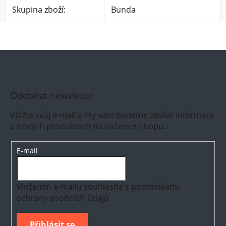
Skupina zboží
:
Bunda
Odebírat newsletter
Vložte svůj e-mail a my vám budeme zasílat informace
o nových produktech na našem e-shopu.
E-mail
Vložením e-mailu souhlasíte s
podmínkami
ochrany osobních údajů
Přihlásit se