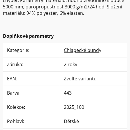
chybět. Parametry materiálu: hodnota vodního sloupce
5000 mm, paropropustnost 3000 g/m2/24 hod. Složení
materiálu: 94% polyester, 6% elastan.
Doplňkové parametry
Kategorie
:
Chlapecké bundy
Záruka
:
2 roky
EAN
:
Zvolte variantu
Barva
:
443
Kolekce
:
2025_100
Pohlaví
:
Dětské