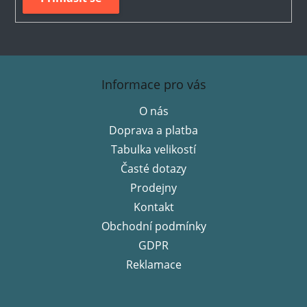
Z
á
Informace pro vás
p
O nás
a
Doprava a platba
t
í
Tabulka velikostí
Časté dotazy
Prodejny
Kontakt
Obchodní podmínky
GDPR
Reklamace