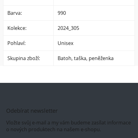
Barva
:
990
Kolekce
:
2024_305
Pohlaví
:
Unisex
Skupina zboží
:
Batoh, taška, peněženka
Odebírat newsletter
Vložte svůj e-mail a my vám budeme zasílat informace
o nových produktech na našem e-shopu.