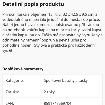
Detailní popis produktu
Příruční taška s objemem 13 litrů (32 x 42,5 x 9,5 cm) z
voděodolného materiálu je ideální do města i do práce.
Nabízí jednu hlavní komoru s polstrovanou přihrádkou
na notebook, vnitřní kapsu na mince a karty, zadní kapsu
a přední kapsu na zip. Taška má nastavitelný, vyztužený a
odnímatelný ramenní popruh a pevná ucha pro
pohodlné nošení. Stylová a praktická pro každodenní
využití.
Doplňkové parametry
Kategorie
:
Sportovní batohy a tašky
Záruka
:
2 roky
EAN
:
8591747569704