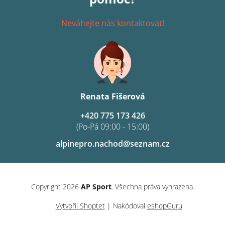
Neváhejte nás kontaktovat!
Renata Fišerová
+420 775 173 426
(Po-Pá 09:00 - 15:00)
alpinepro.nachod@seznam.cz
Copyright 2026
AP Sport
. Všechna práva vyhrazena.
Vytvořil Shoptet
| Nakódoval
eshopGuru