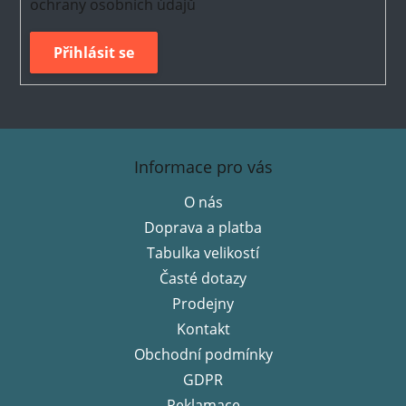
ochrany osobních údajů
Přihlásit se
Z
á
Informace pro vás
p
O nás
a
Doprava a platba
t
í
Tabulka velikostí
Časté dotazy
Prodejny
Kontakt
Obchodní podmínky
GDPR
Reklamace