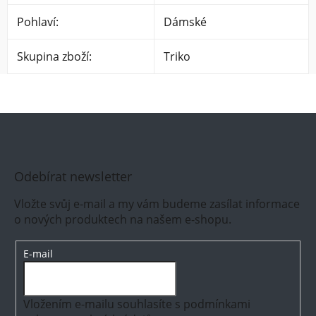
Pohlaví
:
Dámské
Skupina zboží
:
Triko
Odebírat newsletter
Vložte svůj e-mail a my vám budeme zasílat informace
o nových produktech na našem e-shopu.
E-mail
Vložením e-mailu souhlasíte s
podmínkami