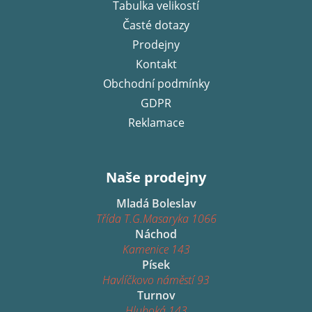
í
Tabulka velikostí
Časté dotazy
Prodejny
Kontakt
Obchodní podmínky
GDPR
Reklamace
Naše prodejny
Mladá Boleslav
Třída T.G.Masaryka 1066
Náchod
Kamenice 143
Písek
Havlíčkovo náměstí 93
Turnov
Hluboká 143