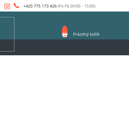
+420 775 173 426
NÁKUPNÍ
Prázdný košík
KOŠÍK