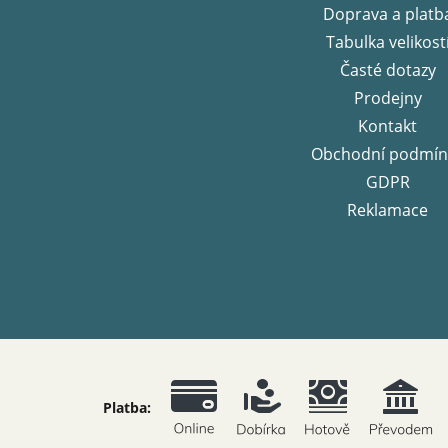
t
Doprava a platb
í
Tabulka velikost
Časté dotazy
Prodejny
Kontakt
Obchodní podmín
GDPR
Reklamace
Platba: