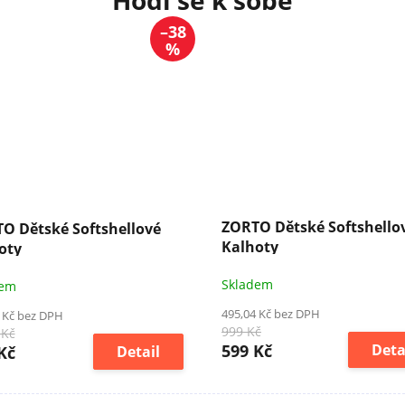
–38
%
ZORTO Dětské Softshello
TO Dětské Softshellové
Kalhoty
oty
Skladem
dem
495,04 Kč bez DPH
 Kč bez DPH
999 Kč
 Kč
599 Kč
Deta
Kč
Detail