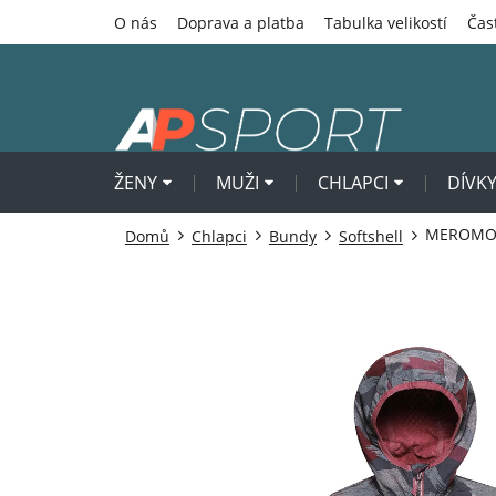
Přejít
O nás
Doprava a platba
Tabulka velikostí
Čas
na
obsah
ŽENY
MUŽI
CHLAPCI
DÍVK
MEROMO D
Domů
Chlapci
Bundy
Softshell