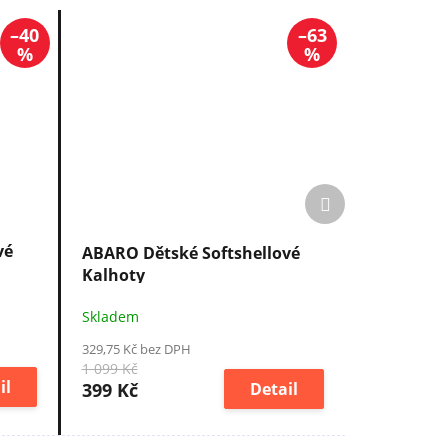
–40
–63
%
%
Další
produkt
vé
ABARO Dětské Softshellové
Kalhoty
Skladem
329,75 Kč bez DPH
1 099 Kč
il
399 Kč
Detail