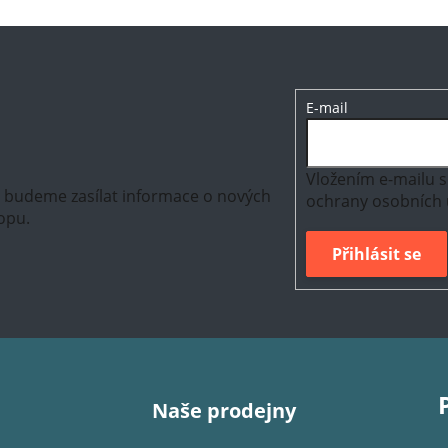
E-mail
Vložením e-mailu s
m budeme zasílat informace o nových
ochrany osobních 
opu.
Přihlásit se
Naše prodejny