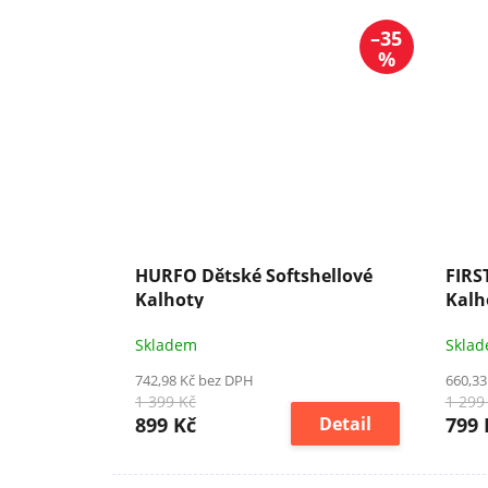
–35
%
HURFO Dětské Softshellové
FIRS
Kalhoty
Kalh
Skladem
Skla
742,98 Kč bez DPH
660,33
1 399 Kč
1 299
899 Kč
Detail
799 