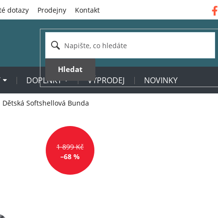
té dotazy
Prodejny
Kontakt
Hledat
Y
DOPLŇKY
VÝPRODEJ
NOVINKY
ětská Softshellová Bunda
1 899 Kč
–68 %