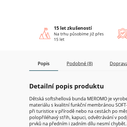
15 let zkušeností
Na trhu působíme již přes
15 let
Popis
Podobné (8)
Doprava
Detailní popis produktu
Dětská softshellová bunda MEROMO je vyrob
materiálu s kvalitní funkční membránou SOF
při turistice v přírodě nebo na cestách po m
polopřiléhavý střih, kapuci, odvětrávání v pod
prvků na předním i zadním dílu nesmí chybět