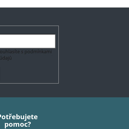
ouhlasíte s
podmínkami
údajů
Potřebujete
pomoc?