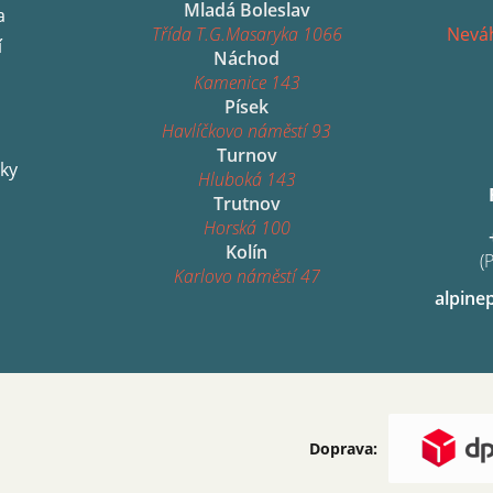
Mladá Boleslav
a
Třída T.G.Masaryka 1066
Neváh
í
Náchod
Kamenice 143
Písek
Havlíčkovo náměstí 93
Turnov
ky
Hluboká 143
Trutnov
Horská 100
Kolín
(
Karlovo náměstí 47
alpine
Doprava: