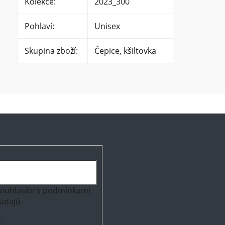
Kolekce
:
2023_300
Pohlaví
:
Unisex
Skupina zboží
:
Čepice, kšiltovka
ouhlasíte s
podmínkami
údajů