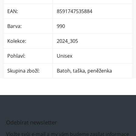
EAN
:
8591747535884
Barva
:
990
Kolekce
:
2024_305
Pohlaví
:
Unisex
Skupina zboží
:
Batoh, taška, peněženka
Odebírat newsletter
Vložte svůj e-mail a my vám budeme zasílat informace