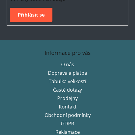
Přihlásit se
Z
á
Informace pro vás
p
O nás
a
Doprava a platba
t
í
Tabulka velikostí
Časté dotazy
Prodejny
Kontakt
Obchodní podmínky
GDPR
Reklamace