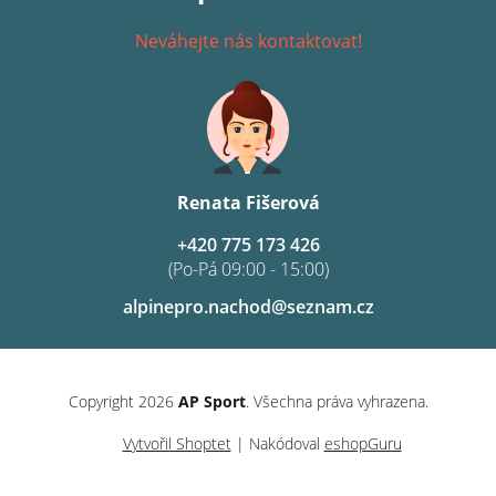
Neváhejte nás kontaktovat!
Renata Fišerová
+420 775 173 426
(Po-Pá 09:00 - 15:00)
alpinepro.nachod@seznam.cz
Copyright 2026
AP Sport
. Všechna práva vyhrazena.
Vytvořil Shoptet
| Nakódoval
eshopGuru