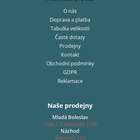
p
O nás
a
Doprava a platba
t
í
Tabulka velikostí
Časté dotazy
Prodejny
Kontakt
Obchodní podmínky
GDPR
Reklamace
Naše prodejny
Mladá Boleslav
Třída T.G.Masaryka 1066
Náchod
Kamenice 143