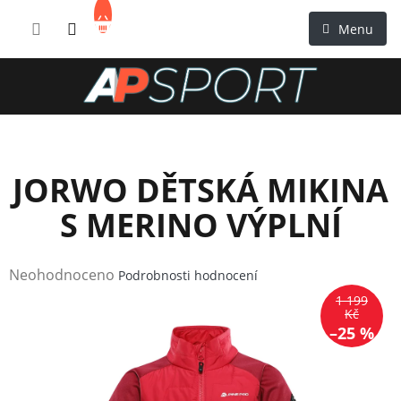
Přejít
NÁKUPNÍ
na
KOŠÍK
obsah
JORWO DĚTSKÁ MIKINA
S MERINO VÝPLNÍ
Průměrné
Neohodnoceno
Podrobnosti hodnocení
hodnocení
1 199
produktu
Kč
–25 %
je
0,0
z
5