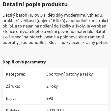
Detailní popis produktu
Dětský batoh HERWO si děti díky modernímu vzhledu,
praktické velikosti (objem 16 litrů) a pohodlné konstrukci
oblíbí, a to nejen na nošení do školky a školy. Je vyroben
z lehce omyvatelného a velmi pevného materiálu. Batoh
skvěle sedí na zádech, pevné a polohovatelné ramenní
popruhy jsou pohodlné. Kluci i holky ocení krásný potisk.
Doplňkové parametry
Kategorie
:
Sportovní batohy a tašky
Záruka
:
2 roky
Barva
:
990
Kolekce
:
2023_310