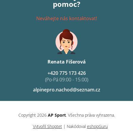
pomoc?
Neváhejte nás kontaktovat!
Renata Fišerová
+420 775 173 426
(Po-Pá 09:00 - 15:00)
alpinepro.nachod@seznam.cz
Copyright 2026
AP Sport
. Všechna práva vyhrazena.
Vytvořil Shoptet
| Nakódoval
eshopGuru