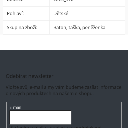
Pohlaví
:
Dětské
Skupina zboží
:
Batoh, taška, peněženka
Odebírat newsletter
Vložte svůj e-mail a my vám budeme zasílat informace
o nových produktech na našem e-shopu.
E-mail
Vložením e-mailu souhlasíte s
podmínkami