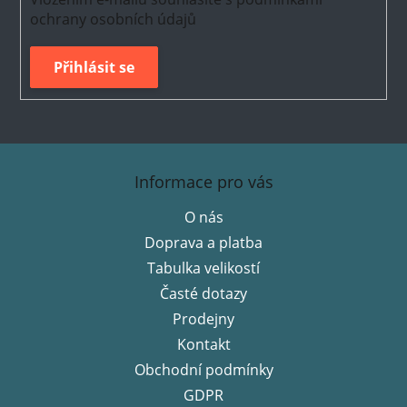
ochrany osobních údajů
Přihlásit se
Z
á
Informace pro vás
p
O nás
a
Doprava a platba
t
í
Tabulka velikostí
Časté dotazy
Prodejny
Kontakt
Obchodní podmínky
GDPR