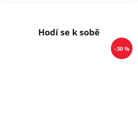
–30 %