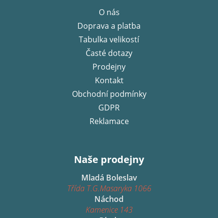
p
O nás
a
Doprava a platba
t
í
Tabulka velikostí
Časté dotazy
Prodejny
Kontakt
Obchodní podmínky
GDPR
Reklamace
Naše prodejny
Mladá Boleslav
Třída T.G.Masaryka 1066
Náchod
Kamenice 143