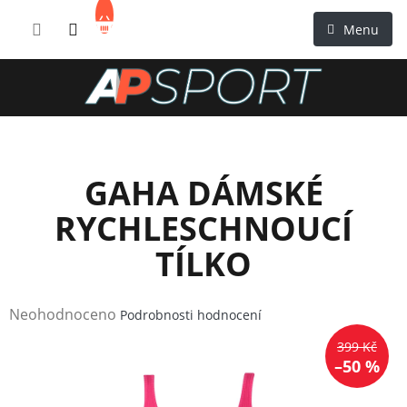
Přejít
NÁKUPNÍ
na
KOŠÍK
obsah
GAHA DÁMSKÉ
RYCHLESCHNOUCÍ
TÍLKO
Průměrné
Neohodnoceno
Podrobnosti hodnocení
hodnocení
399 Kč
produktu
–50 %
je
0,0