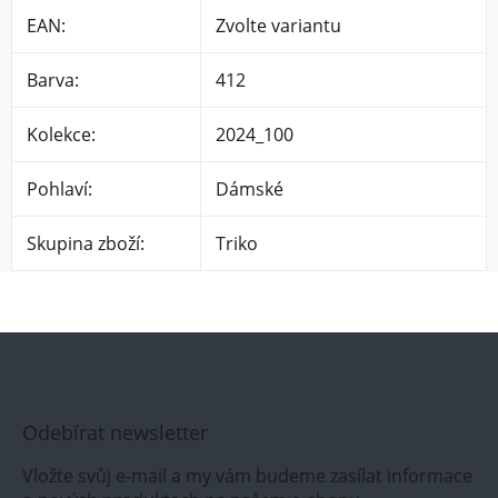
EAN
:
Zvolte variantu
Barva
:
412
Kolekce
:
2024_100
Pohlaví
:
Dámské
Skupina zboží
:
Triko
Odebírat newsletter
Vložte svůj e-mail a my vám budeme zasílat informace