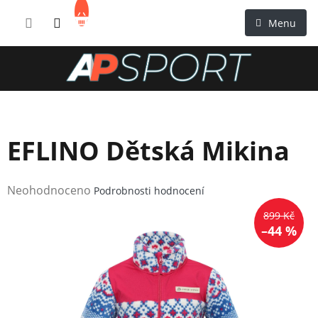
Přejít
NÁKUPNÍ
na
KOŠÍK
obsah
EFLINO Dětská Mikina
Průměrné
Neohodnoceno
Podrobnosti hodnocení
hodnocení
899 Kč
produktu
–44 %
je
0,0
z
5
hvězdiček.