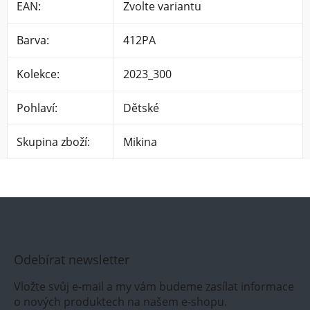
EAN
:
Zvolte variantu
Barva
:
412PA
Kolekce
:
2023_300
Pohlaví
:
Dětské
Skupina zboží
:
Mikina
Odebírat newsletter
Vložte svůj e-mail a my vám budeme zasílat informace
o nových produktech na našem e-shopu.