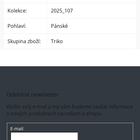
Kolekce
:
2025_107
Pohlaví
:
Pánské
Skupina zboží
:
Triko
Odebírat newsletter
Vložte svůj e-mail a my vám budeme zasílat informace
o nových produktech na našem e-shopu.
E-mail