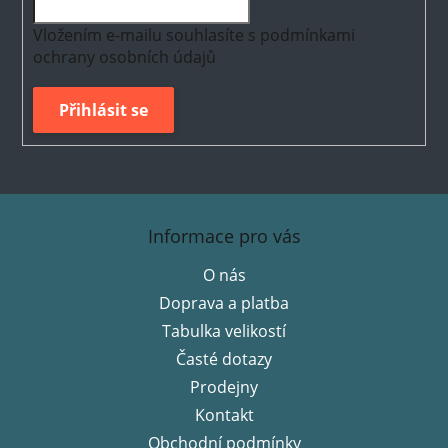
Vložením e-mailu souhlasíte s
podmínkami
ochrany osobních údajů
Přihlásit se
Z
á
Informace pro vás
p
O nás
a
Doprava a platba
t
í
Tabulka velikostí
Časté dotazy
Prodejny
Kontakt
Obchodní podmínky