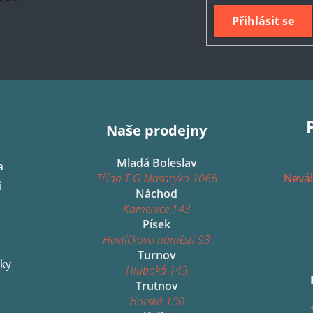
Přihlásit se
Naše prodejny
Mladá Boleslav
a
Třída T.G.Masaryka 1066
Neváh
í
Náchod
Kamenice 143
Písek
Havlíčkovo náměstí 93
Turnov
ky
Hluboká 143
Trutnov
Horská 100