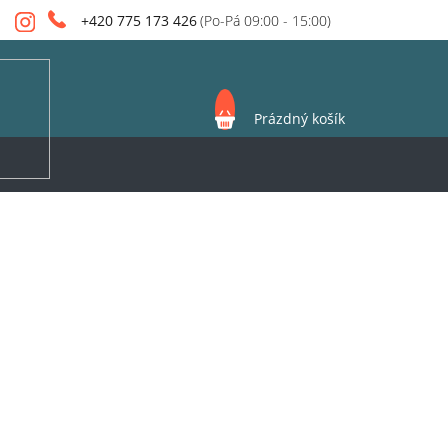
+420 775 173 426
NÁKUPNÍ
Prázdný košík
KOŠÍK