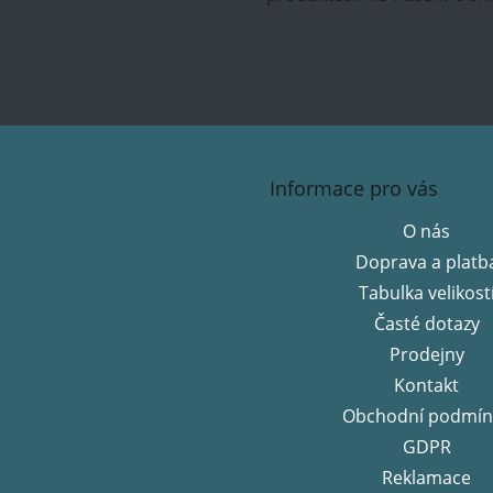
Z
á
Informace pro vás
p
a
O nás
t
Doprava a platb
í
Tabulka velikost
Časté dotazy
Prodejny
Kontakt
Obchodní podmín
GDPR
Reklamace