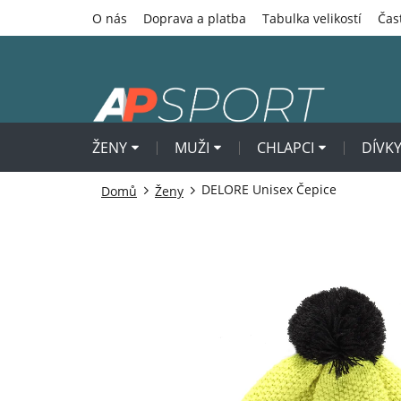
Přejít
O nás
Doprava a platba
Tabulka velikostí
Čas
na
obsah
ŽENY
MUŽI
CHLAPCI
DÍVK
DELORE Unisex Čepice
Domů
Ženy