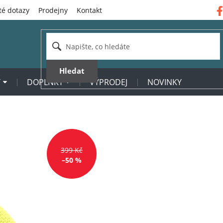
té dotazy
Prodejny
Kontakt
Hledat
Y
DOPLŇKY
VÝPRODEJ
NOVINKY
399 Kč
–50 %