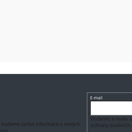
E-mail
Vložením e-mailu s
m budeme zasílat informace o nových
ochrany osobních 
opu.