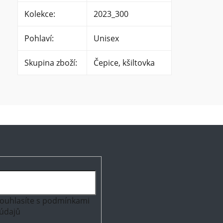
Kolekce
:
2023_300
Pohlaví
:
Unisex
Skupina zboží
:
Čepice, kšiltovka
ouhlasíte s
podmínkami
údajů