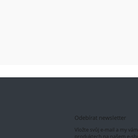
Odebírat newsletter
Vložte svůj e-mail a my vá
produktech na našem e-sh