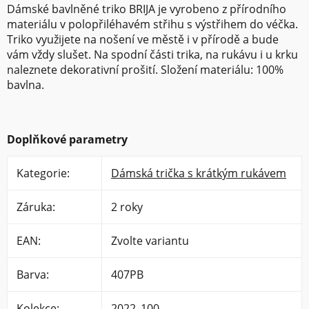
Dámské bavlněné triko BRIJA je vyrobeno z přírodního
materiálu v polopřiléhavém střihu s výstřihem do véčka.
Triko využijete na nošení ve městě i v přírodě a bude
vám vždy slušet. Na spodní části trika, na rukávu i u krku
naleznete dekorativní prošití. Složení materiálu: 100%
bavlna.
Doplňkové parametry
Kategorie
:
Dámská trička s krátkým rukávem
Záruka
:
2 roky
EAN
:
Zvolte variantu
Barva
:
407PB
Kolekce
:
2022_100