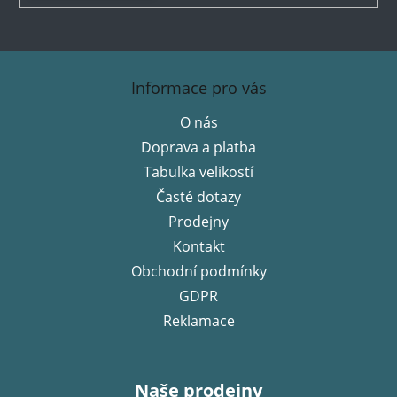
Z
á
Informace pro vás
p
O nás
a
Doprava a platba
t
í
Tabulka velikostí
Časté dotazy
Prodejny
Kontakt
Obchodní podmínky
GDPR
Reklamace
Naše prodejny