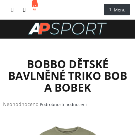
Přejít
NÁKUPNÍ
na
KOŠÍK
obsah
BOBBO DĚTSKÉ
BAVLNĚNÉ TRIKO BOB
A BOBEK
Průměrné
Neohodnoceno
Podrobnosti hodnocení
hodnocení
produktu
je
0,0