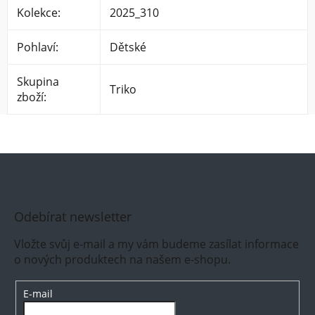
Kolekce
:
2025_310
Pohlaví
:
Dětské
Skupina
Triko
zboží
:
Odebírat newsletter
Vložte svůj e-mail a my vám budeme zasílat informace
o nových produktech na našem e-shopu.
E-mail