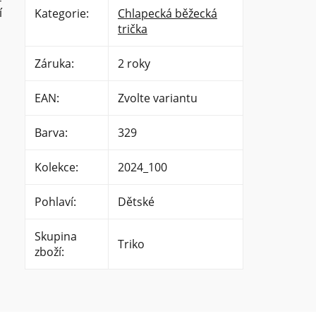
í
Kategorie
:
Chlapecká běžecká
trička
Záruka
:
2 roky
EAN
:
Zvolte variantu
Barva
:
329
Kolekce
:
2024_100
Pohlaví
:
Dětské
Skupina
Triko
zboží
: