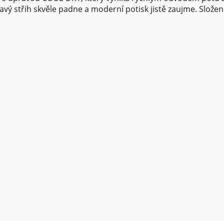
avý střih skvěle padne a moderní potisk jistě zaujme. Složen