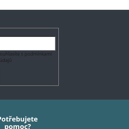
ouhlasíte s
podmínkami
údajů
Potřebujete
pomoc?