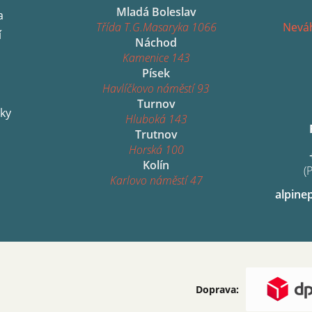
Mladá Boleslav
a
Třída T.G.Masaryka 1066
Neváh
í
Náchod
Kamenice 143
Písek
Havlíčkovo náměstí 93
Turnov
ky
Hluboká 143
Trutnov
Horská 100
Kolín
(
Karlovo náměstí 47
alpine
Doprava: