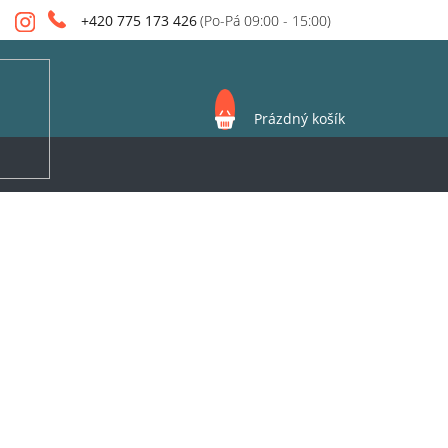
+420 775 173 426
NÁKUPNÍ
Prázdný košík
KOŠÍK