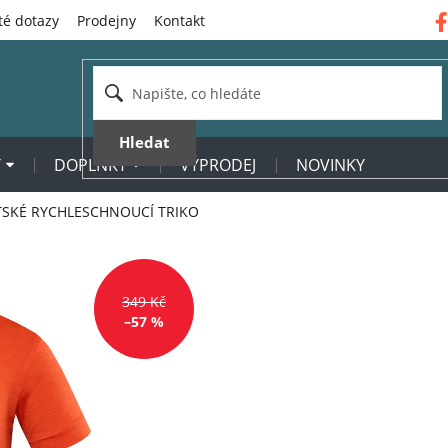
té dotazy
Prodejny
Kontakt
Hledat
Y
DOPLŇKY
VÝPRODEJ
NOVINKY
TSKÉ RYCHLESCHNOUCÍ TRIKO
349 Kč
–57 %