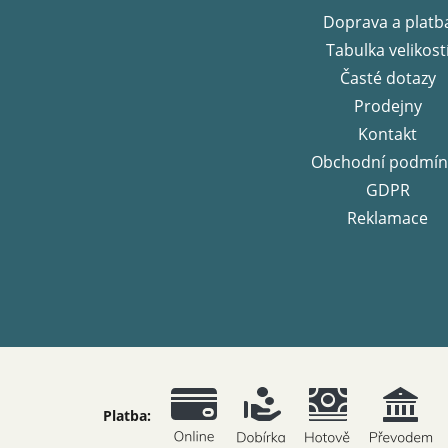
t
Doprava a platb
í
Tabulka velikost
Časté dotazy
Prodejny
Kontakt
Obchodní podmín
GDPR
Reklamace
Platba: