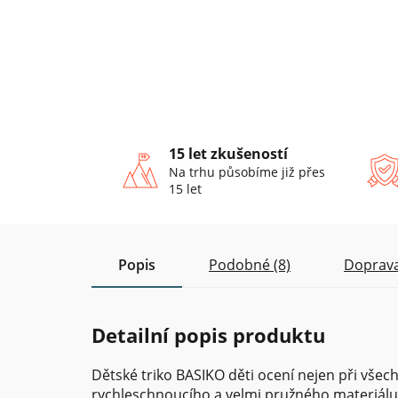
15 let zkušeností
Na trhu působíme již přes
15 let
Popis
Podobné (8)
Doprava
Detailní popis produktu
Dětské triko BASIKO děti ocení nejen při všech
rychleschnoucího a velmi pružného materiál