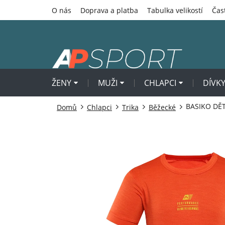
Přejít
O nás
Doprava a platba
Tabulka velikostí
Čas
na
obsah
ŽENY
MUŽI
CHLAPCI
DÍVK
BASIKO DĚ
Domů
Chlapci
Trika
Běžecké