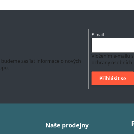
E-mail
Vložením e-mailu s
m budeme zasílat informace o nových
ochrany osobních 
opu.
Přihlásit se
Naše prodejny