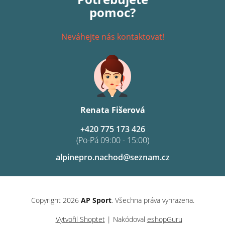
pomoc?
Neváhejte nás kontaktovat!
Renata Fišerová
+420 775 173 426
(Po-Pá 09:00 - 15:00)
alpinepro.nachod@seznam.cz
Copyright 2026
AP Sport
. Všechna práva vyhrazena.
Vytvořil Shoptet
| Nakódoval
eshopGuru