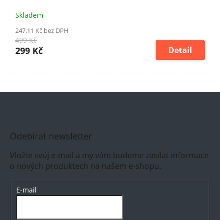
Skladem
247,11 Kč bez DPH
499 Kč
299 Kč
Detail
Odebírat newsletter
Vložte svůj e-mail a my vám budeme zasílat informace
o nových produktech na našem e-shopu.
E-mail