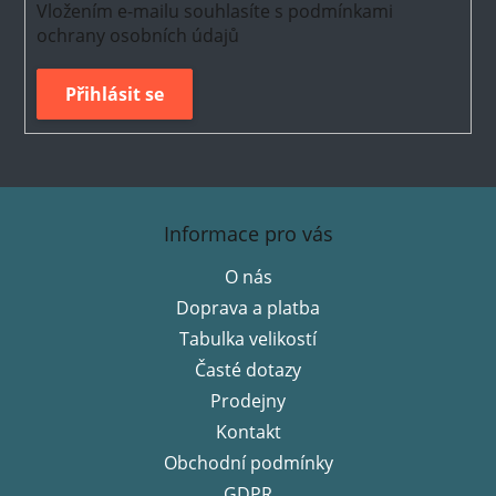
Vložením e-mailu souhlasíte s
podmínkami
ochrany osobních údajů
Přihlásit se
Z
á
Informace pro vás
p
O nás
a
Doprava a platba
t
í
Tabulka velikostí
Časté dotazy
Prodejny
Kontakt
Obchodní podmínky
GDPR