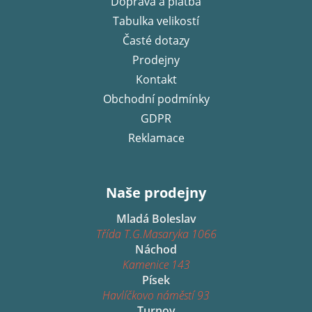
Doprava a platba
t
í
Tabulka velikostí
Časté dotazy
Prodejny
Kontakt
Obchodní podmínky
GDPR
Reklamace
Naše prodejny
Mladá Boleslav
Třída T.G.Masaryka 1066
Náchod
Kamenice 143
Písek
Havlíčkovo náměstí 93
Turnov