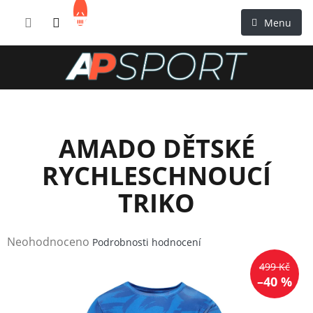
Přejít
NÁKUPNÍ
na
KOŠÍK
obsah
AMADO DĚTSKÉ
RYCHLESCHNOUCÍ
TRIKO
Průměrné
Neohodnoceno
Podrobnosti hodnocení
hodnocení
499 Kč
produktu
–40 %
je
0,0