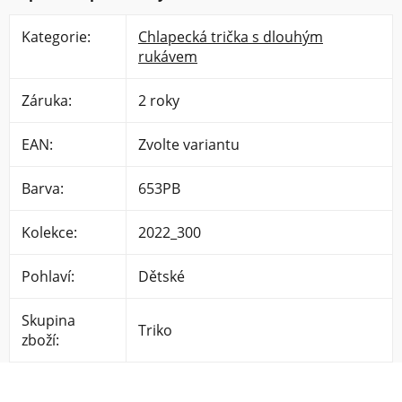
Kategorie
:
Chlapecká trička s dlouhým
rukávem
Záruka
:
2 roky
EAN
:
Zvolte variantu
Barva
:
653PB
Kolekce
:
2022_300
Pohlaví
:
Dětské
Skupina
Triko
zboží
: