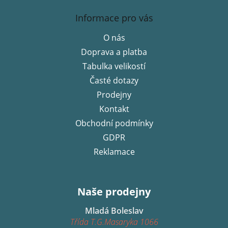
Z
á
Informace pro vás
p
O nás
a
Doprava a platba
t
í
Tabulka velikostí
Časté dotazy
Prodejny
Kontakt
Obchodní podmínky
GDPR
Reklamace
Naše prodejny
Mladá Boleslav
Třída T.G.Masaryka 1066