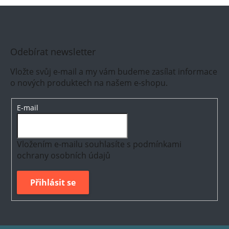
Odebírat newsletter
Vložte svůj e-mail a my vám budeme zasílat informace
o nových produktech na našem e-shopu.
E-mail
Vložením e-mailu souhlasíte s
podmínkami
ochrany osobních údajů
Přihlásit se