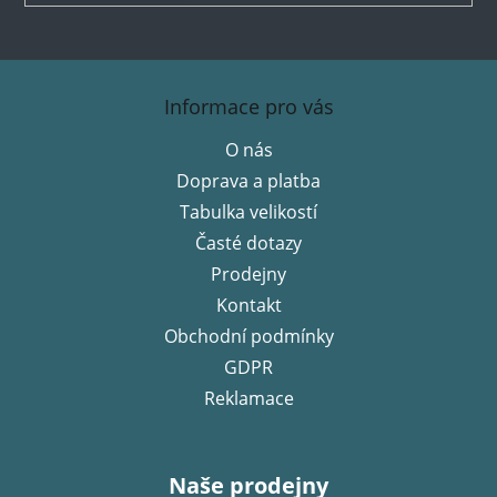
Z
á
Informace pro vás
p
O nás
a
Doprava a platba
t
í
Tabulka velikostí
Časté dotazy
Prodejny
Kontakt
Obchodní podmínky
GDPR
Reklamace
Naše prodejny