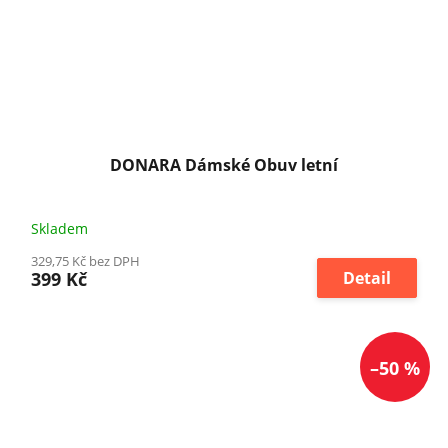
DONARA Dámské Obuv letní
Skladem
329,75 Kč bez DPH
399 Kč
Detail
–50 %