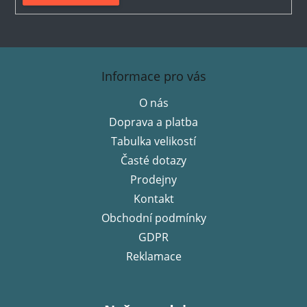
Z
á
Informace pro vás
p
O nás
a
Doprava a platba
t
í
Tabulka velikostí
Časté dotazy
Prodejny
Kontakt
Obchodní podmínky
GDPR
Reklamace